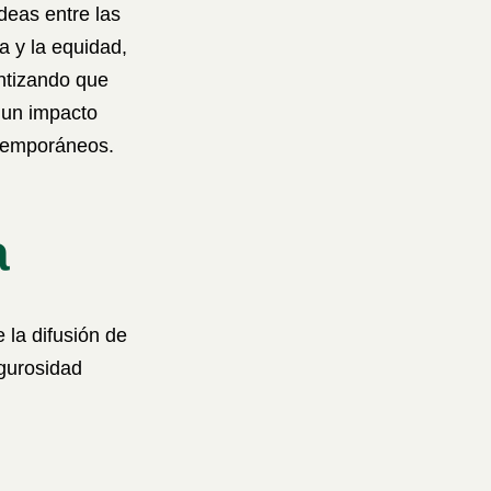
ideas entre las
a y la equidad,
antizando que
 un impacto
ntemporáneos.
a
 la difusión de
igurosidad