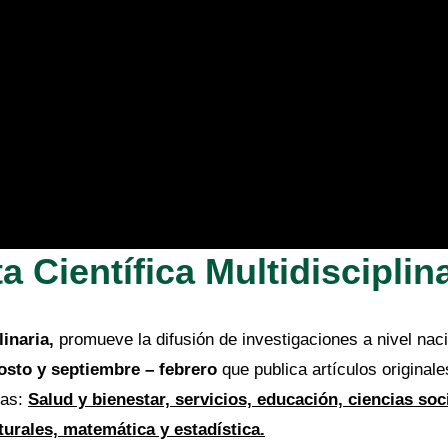
a Científica Multidiscipli
linaria,
promueve la difusión de investigaciones a nivel naci
osto y septiembre – febrero
que publica artículos original
eas:
Salud y bienestar, servicios, educación, ciencias so
urales, matemática y estadística.